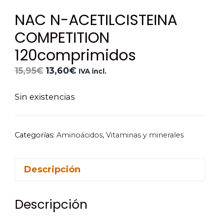
NAC N-ACETILCISTEINA
COMPETITION
120comprimidos
El
El
15,95
€
13,60
€
IVA incl.
precio
precio
original
actual
Sin existencias
era:
es:
15,95€.
13,60€.
Categorías:
Aminoácidos
,
Vitaminas y minerales
Descripción
Descripción