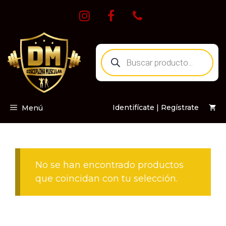
Saltar
al
contenido
Búsqueda
de
productos
Identifícate | Regístrate
Menú
No se han encontrado productos
que coincidan con tu selección.